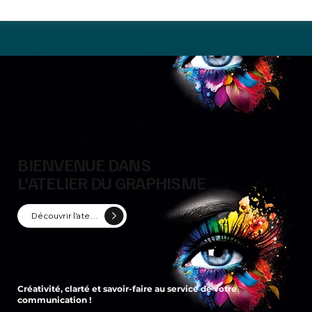
BIENVENUE DANS
L'ATELIER DU GRAPHISME
Découvrir l'atelier
Créativité, clarté et savoir-faire au service de votre
communication !