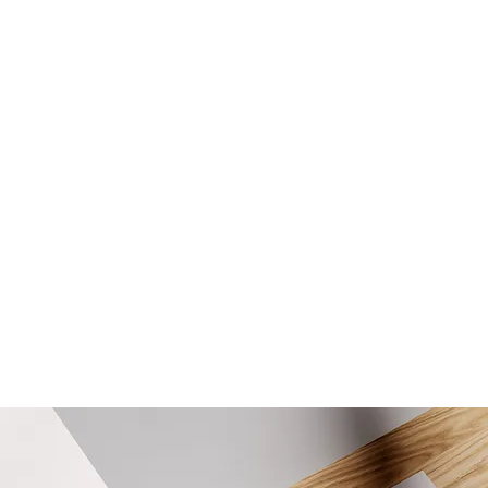
avec des finitions professionnelles et un rendu
de qualité, du petit tirage à la grande série.
CONSEILS
Des idées concrètes pour faire les bons choix
dès le départ.
Format, papier, quantité, mise en page ou
contraintes techniques : chaque projet
bénéficie d’un accompagnement personnalisé
pour un résultat cohérent, pratique et efficace.