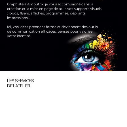
Graphiste à Ambutrix, je vous accompagne dans la
création et la mise en page de tous vos supports visuels
: logos, flyers, affiches, programmes, dépliants,
impressions…
Ici, vos idées prennent forme et deviennent des outils
de communication efficaces, pensés pour valoriser
votre identité.
LES SERVICES
DE L'ATELIER
Des services pensés pour valoriser votre image
À L’atelier du Graphisme, chaque projet est conçu sur mesure
pour répondre à vos besoins. Du design à l’impression, je vous
accompagne dans la création de supports visuels
professionnels, attractifs et adaptés à votre communication.